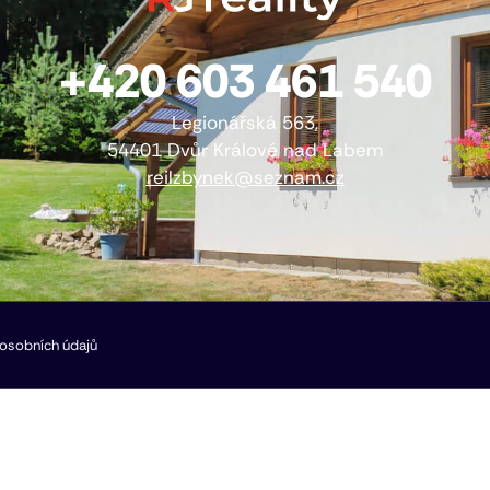
+420 603 461 540
Legionářská 563,
54401 Dvůr Králové nad Labem
reilzbynek@seznam.cz
osobních údajů